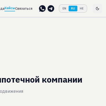
Кейсы
нда
Связаться
EN
RU
HE
ипотечной компании
продвижения