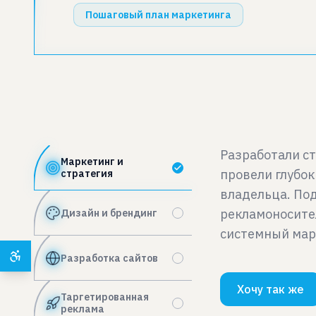
Пошаговый план маркетинга
Разработали с
Маркетинг и
провели глубо
стратегия
владельца. По
рекламоносите
Дизайн и брендинг
системный мар
Разработка сайтов
Хочу так же
Таргетированная
реклама