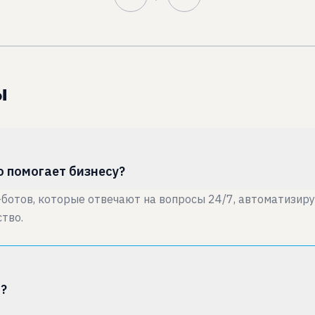
ы
о помогает бизнесу?
отов, которые отвечают на вопросы 24/7, автоматизируе
ство.
И?