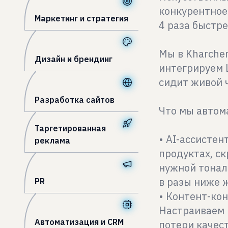
конкурентное
Маркетинг и стратегия
4 раза быстр
Мы в Kharche
Дизайн и брендинг
интегрируем L
сидит живой ч
Разработка сайтов
Что мы автом
Таргетированная
• AI-ассистен
реклама
продуктах, ск
нужной тональ
в разы ниже 
PR
• Контент-кон
Настраиваем 
Автоматизация и CRM
потери качест