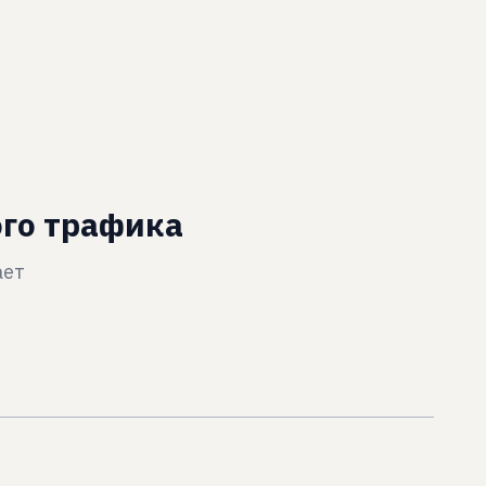
ого трафика
ает