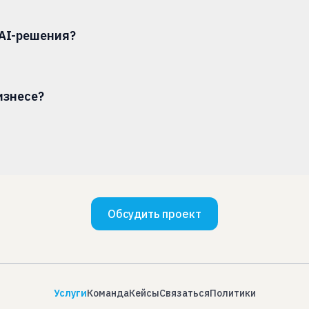
AI-решения?
изнесе?
Обсудить проект
Услуги
Команда
Кейсы
Связаться
Политики