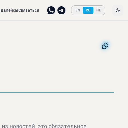
нда
Кейсы
Связаться
EN
RU
HE
из новостей, это обязательное