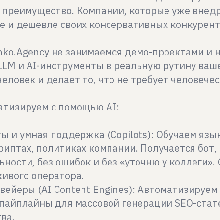
 преимущество. Компании, которые уже внедри
ее и дешевле своих консервативных конкурент
nko.Agency не занимаемся демо-проектами и 
LM и AI-инструменты в реальную рутину ваше
еловек и делает то, что не требует человече
атизируем с помощью AI:
ты и умная поддержка (Copilots): Обучаем яз
риптах, политиках компании. Получается бот,
ности, без ошибок и без «уточню у коллеги».
живого оператора.
вейеры (AI Content Engines): Автоматизируем
пайплайны для массовой генерации SEO-статей
ва.