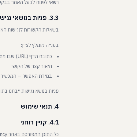
רשאי לפנות לבעל האתר בבקשה
3.3. פניות בנושאי נגישות
בשאלות הקשורות לנגישות האת
בפנייה מומלץ לציין:
כתובת הדף (URL) שבו מתעוררת הבעיה
תיאור קצר של הקושי
במידת האפשר — המכשיר ו
פניות בנושא נגישות ייבחנו בתוך 30 ימי קלנדריים ממועד קבלתן במסגרת דרישות החוק ביש
4. תנאי שימוש
4.1. קניין רוחני
כל התוכן המפורסם באתר Kharchenko Agency הוא קניינה הרוחני הבלעדי של הסוכנות. החומרים המוגנים כוללים: