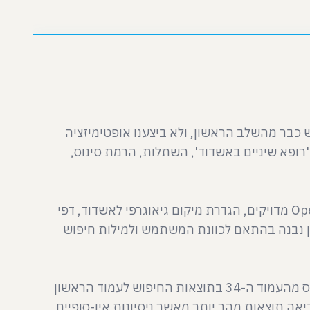
מיוחד עבור תוצאות החיפוש כבר מהשלב הראשון, ולא ביצענו אופטימיזציה
ופא שיניים באשדוד', השתלות, הרמת סינוס,
הבסיס הטכני הונח כבר בשלב הפיתוח: קוד סמנטי נקי, תגיות מטא ו-Open Graph מדויקים, הגדרת מיקום גיאוגרפי לאשדוד, דפי
וכן נבנה בהתאם לכוונת המשתמש ולמילות חיפוש
התוצאות הגיעו כמעט מיד: תוך יממה בלבד מרגע עליית האתר לאוויר, הוא טיפס מהעמוד ה-34 בתוצאות החיפוש לעמוד הראשון
אה תוצאות מהר יותר מאשר ניסיונות אין-סופיים