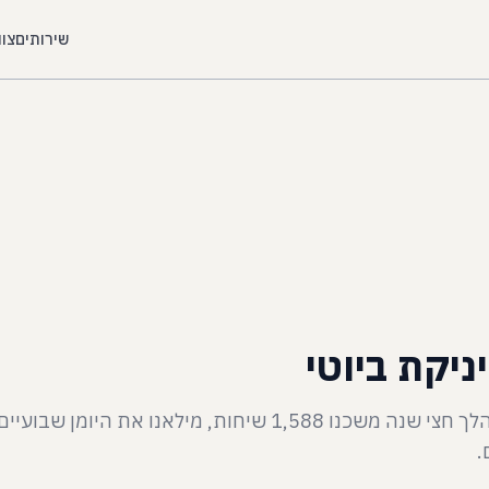
שירותים
צוו
יקת ביוטי
בנינו מערכת לגיוס לקוחות דרך Meta Ads. במהלך חצי שנה משכנו 1,588 שיחות, מילאנו את 
.